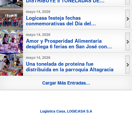
DISTRIBUYE 5 TONELADAS DE
PROTEÍNA EN LA PARROQUIA LA
VEGA
mayo 14, 2026
Logicasa festeja fechas
conmemorativas del Día del
Trabajador y Día de la Madres con
toda su fuerza laboral
mayo 14, 2026
Amor y Prosperidad Alimentaria
despliega 6 ferias en San José con
más de 15 toneladas de pollo
mayo 14, 2026
Una tonelada de proteína fue
distribuida en la parroquia Altagracia
Cargar Más Entradas…
Logística Casa, LOGICASA S.A