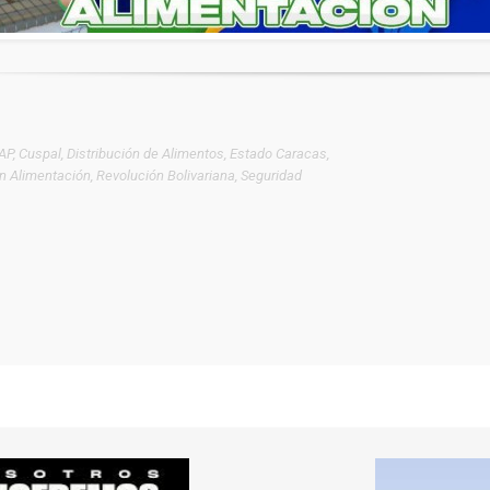
AP
,
Cuspal
,
Distribución de Alimentos
,
Estado Caracas
,
n Alimentación
,
Revolución Bolivariana
,
Seguridad