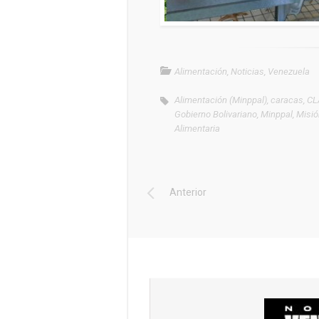
Alimentación
,
Noticias
,
Venezuela
Alimentación (Minppal)
,
caracas
,
CL
Gobierno Bolivariano
,
Minppal
,
Misió
Alimentaria
Anterior