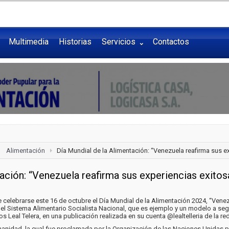
Multimedia
Historias
Servicios
Contactos
Alimentación
Día Mundial de la Alimentación: “Venezuela reafirma sus ex
ación: “Venezuela reafirma sus experiencias exitosa
 celebrarse este 16 de octubre el Día Mundial de la Alimentación 2024, “Venez
el Sistema Alimentario Socialista Nacional, que es ejemplo y un modelo a segu
s Leal Telera, en una publicación realizada en su cuenta @lealtelleria de la re
nidad, la cual fue proclamada por la Organización de las Naciones Unidas para 